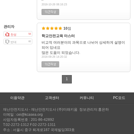
^
2016-10-26 08:16:23
관리자
10
점
54
찬성
학교안전교육 마스터
60
반대
비교적 여러분야의 과목으로 나뉘어 상세하게 설명이
되어 있네요
많은 도움이 되었습니다.
2016-09-26 14:20:32
1
이용약관
고객센터
커뮤니티
PC모드
재난안전지도사 - 재난안전지도사 (주)미래키움 정보관리자:홍은하
이메일 : cei@kcasea.org
사업자등록번호 : 201-86-42892
T.02-2272-1312 F.02-2272-1311
주소 : 서울시 중구 퇴계로187 국제빌딩303호