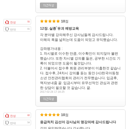
10
점
55
찬성
12장. 실종`유괴 예방교육
81
반대
각 분야별 강의해주신 강사님들께 감사드립니다.
이해의 폭을 넓히는데 도움이 되었고 유익했습니다.
강좌평가내용 :
1. 차시별로 이수한 만큼, 이수확인이 되지않아 불편
했습니다. 또한 차시별 강의를 들은, 공부한 시간도 기
록이 되었으면 도움이 될것입니다.
2. 더불어서 접수후 회원 관리부분이 미흡한것 같습니
다. 접수후, 24차시 강의를 듣는 동안 (사)한국아동청
소년 안전관리협회의 관리가 전무했습니다. 입금후,
책자보내줌 끝. 입금시부터 유무선적인 관심과 관련
한 상담이 필요할 것 같습니다. 끝.
2017-02-24 17:16:25
10
점
60
찬성
응급처치 김선아 강사님의 명강의에 감사드립니다
54
반대
강의 유익하였습니다 감사합니다