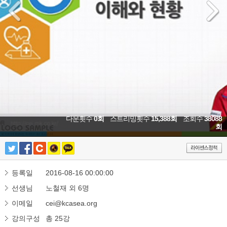
다운횟수
0회
스트리밍횟수
15,388회
조회수
38088
회
등록일
2016-08-16 00:00:00
선생님
노철재 외 6명
이메일
cei@kcasea.org
강의구성
총 25강