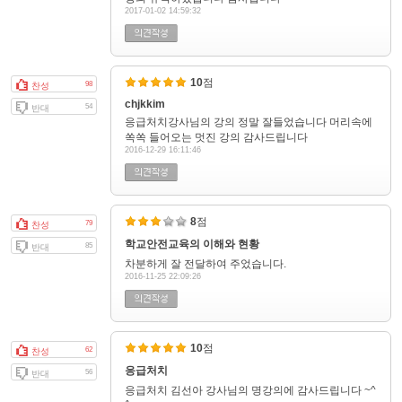
2017-01-02 14:59:32
10
점
98
찬성
chjkkim
54
반대
응급처치강사님의 강의 정말 잘들었습니다 머리속에
쏙쏙 들어오는 멋진 강의 감사드립니다
2016-12-29 16:11:46
8
점
79
찬성
학교안전교육의 이해와 현황
85
반대
차분하게 잘 전달하여 주었습니다.
2016-11-25 22:09:26
10
점
62
찬성
응급처치
56
반대
응급처치 김선아 강사님의 명강의에 감사드립니다 ~^