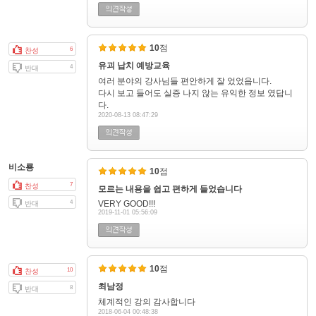
10
점
6
찬성
유괴 납치 예방교육
4
반대
여러 분야의 강사님들 편안하게 잘 었었읍니다.
다시 보고 들어도 실증 나지 않는 유익한 정보 였답니
다.
2020-08-13 08:47:29
비소룡
10
점
7
찬성
모르는 내용을 쉽고 편하게 들었습니다
4
VERY GOOD!!!
반대
2019-11-01 05:56:09
10
점
10
찬성
최남정
8
반대
체계적인 강의 감사합니다
2018-06-04 00:48:38