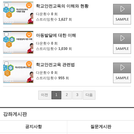
학교안전교육의 이해와 현황
다운횟수
0
회
스트리밍횟수
1,627
회
00:23
아동발달에 대한 이해
다운횟수
0
회
스트리밍횟수
1,030
회
00:31
학교안전교육 관련법
다운횟수
0
회
스트리밍횟수
955
회
00:21
이전
1
2
3
다음
강좌게시판
공지사항
질문게시판