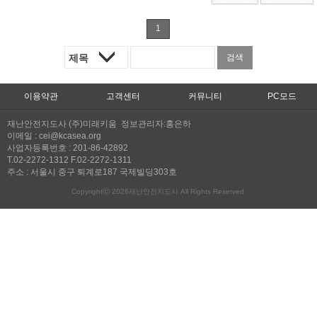
1
이용약관
고객센터
커뮤니티
PC모드
재난안전지도사 (주)미래키움 정보관리자:홍은하
이메일 : cei@kcasea.org
사업자등록번호 : 201-86-42892
T.02-2272-1312 F.02-2272-1311
주소 : 서울시 중구 퇴계로187 국제빌딩303호
Copyrightⓒ 2026재난안전지도사 All Rights Reserved.