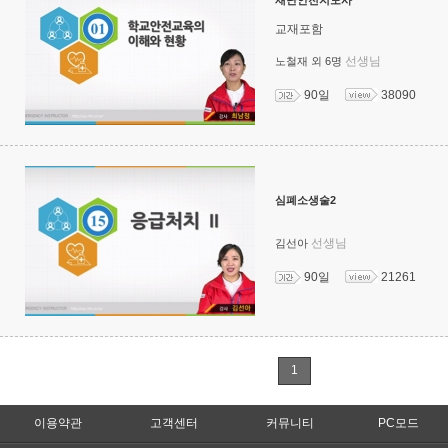
재난안전지도사
교재포함
선생님
노철재 외 6명
90일
38090
심폐소생술2
선생님
김선아
90일
21261
1
이용약관
고객센터
커뮤니티
PC모드