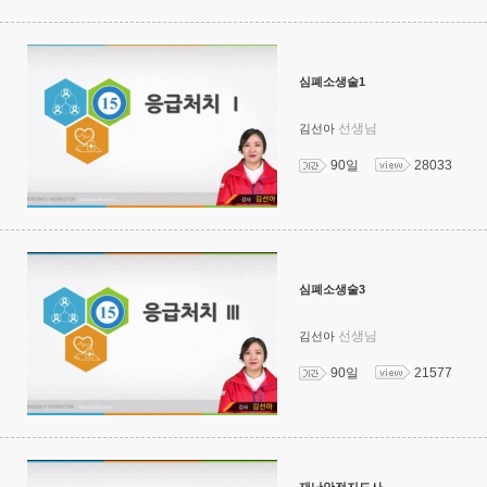
심폐소생술1
선생님
김선아
90일
28033
심폐소생술3
선생님
김선아
90일
21577