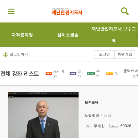
재난안전지도사 보수교
자격증과정
심폐소생술
육
로그인하기
로그인
회원가입
셀렉트박
프리미
인
추
핫
스?
엄
기
천
보수교육
선생님
노철재 외
무제한
60826