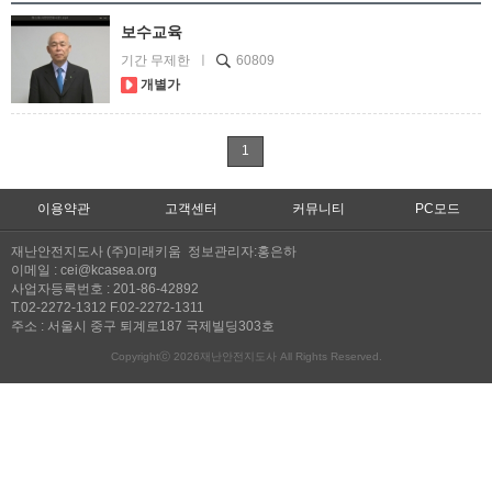
보수교육
기간 무제한 ㅣ
60809
개별가
1
이용약관
고객센터
커뮤니티
PC모드
재난안전지도사 (주)미래키움 정보관리자:홍은하
이메일 : cei@kcasea.org
사업자등록번호 : 201-86-42892
T.02-2272-1312 F.02-2272-1311
주소 : 서울시 중구 퇴계로187 국제빌딩303호
Copyrightⓒ 2026재난안전지도사 All Rights Reserved.