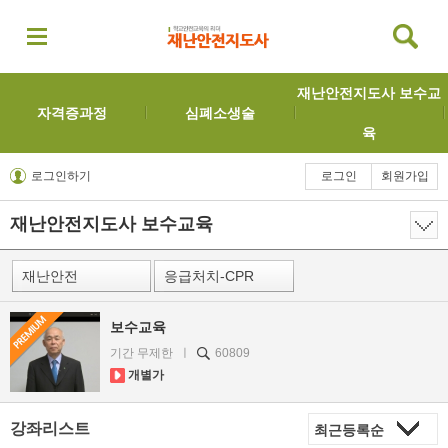
재난안전지도사 보수교
자격증과정
심폐소생술
육
로그인하기
로그인
회원가입
재난안전지도사 보수교육
재난안전
응급처치-CPR
보수교육
기간 무제한 ㅣ
60809
개별가
강좌리스트