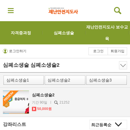
재난안전지도사 보수교
자격증과정
심폐소생술
육
로그인하기
로그인
회원가입
심폐소생술
심폐소생술2
심폐소생술1
심폐소생술2
심폐소생술3
심폐소생술2
기간 90일 ㅣ
21252
50,000원
강좌리스트