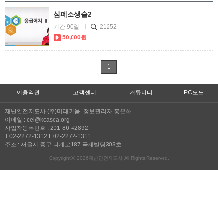
심폐소생술2
기간 90일 ㅣ
21252
50,000원
1
이용약관
고객센터
커뮤니티
PC모드
재난안전지도사 (주)미래키움 정보관리자:홍은하
이메일 : cei@kcasea.org
사업자등록번호 : 201-86-42892
T.02-2272-1312 F.02-2272-1311
주소 : 서울시 중구 퇴계로187 국제빌딩303호
Copyrightⓒ 2026재난안전지도사 All Rights Reserved.