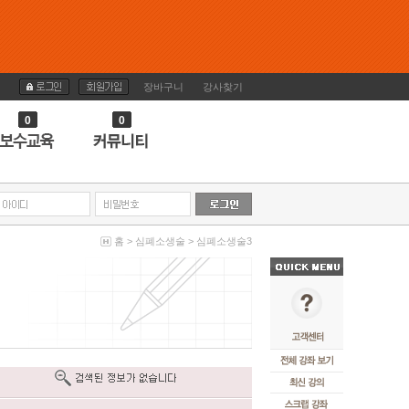
장바구니
강사찾기
0
0
홈
>
심폐소생술
>
심폐소생술3