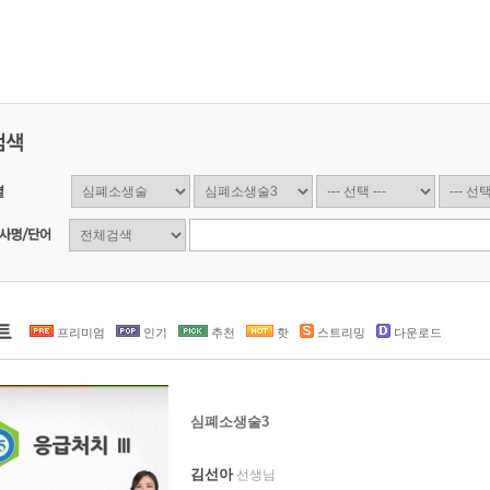
프리미엄
인기
추천
핫
스트리밍
다운로드
심폐소생술3
김선아
선생님