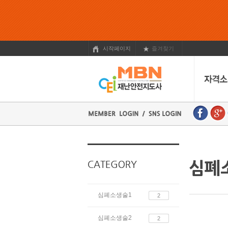
시작페이지
즐겨찾기
심폐소생술1
2
심폐소생술2
2