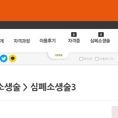
0
0
ID저장
자동로그인